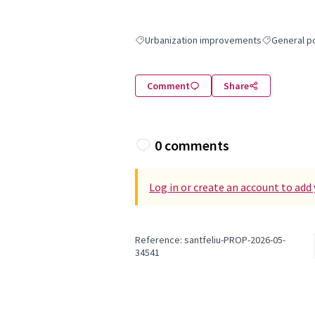
Urbanization improvements
General p
Filter results for: Urbanization improveme
Filter result
Comment
Share
0 comments
Log in or create an account to ad
Reference: santfeliu-PROP-2026-05-
34541