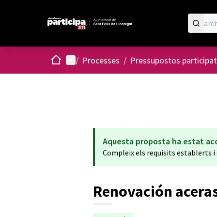
Home
Main menu
/
Processes
/
Pressupostos participat
Aquesta proposta ha estat ac
Compleix els requisits establerts i s
Renovación aceras