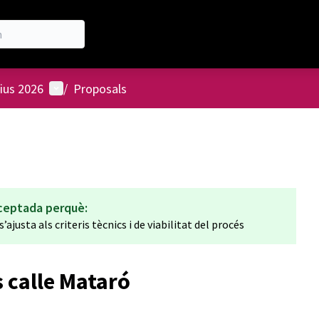
User menu
ius 2026
/
Proposals
ceptada perquè:
’ajusta als criteris tècnics i de viabilitat del procés
 calle Mataró