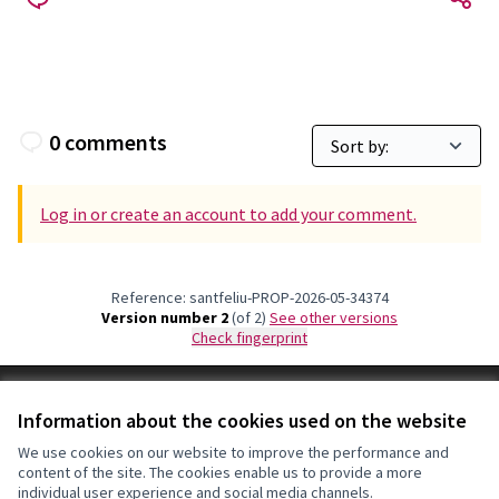
0 comments
Log in or create an account to add your comment.
Reference: santfeliu-PROP-2026-05-34374
Version number 2
(of 2)
see other versions
Check fingerprint
Terms of Service
Information about the cookies used on the website
Cookie settings
Decidim Sant Feliu at X
Decidim Sant Feliu at Facebook
Decidim Sant Feliu at Instagram
Decidim Sant Feliu at YouTube
We use cookies on our website to improve the performance and
content of the site. The cookies enable us to provide a more
(External link)
(External link)
(External link)
(External link)
English
individual user experience and social media channels.
Triar la llengua
Elegir el idioma
Choose language