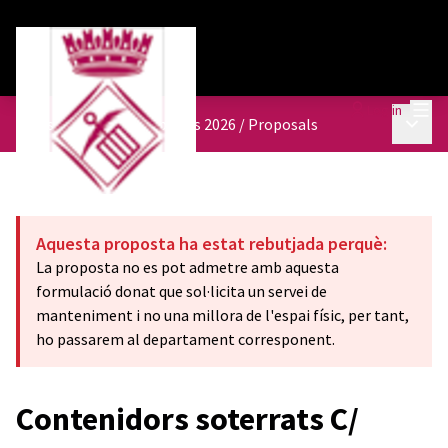
Mai
Log in
Main 
Pressupostos participatius 2026
/
Proposals
Aquesta proposta ha estat rebutjada perquè:
La proposta no es pot admetre amb aquesta
formulació donat que sol·licita un servei de
manteniment i no una millora de l'espai físic, per tant,
ho passarem al departament corresponent.
Contenidors soterrats C/