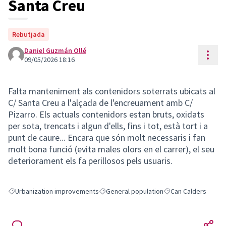
Santa Creu
Rebutjada
Daniel Guzmán Ollé
Reso
09/05/2026 18:16
Falta manteniment als contenidors soterrats ubicats al
C/ Santa Creu a l'alçada de l'encreuament amb C/
Pizarro. Els actuals contenidors estan bruts, oxidats
per sota, trencats i algun d'ells, fins i tot, està tort i a
punt de caure... Encara que són molt necessaris i fan
molt bona funció (evita males olors en el carrer), el seu
deteriorament els fa perillosos pels usuaris.
Urbanization improvements
General population
Can Calders
Filter results for: Urbanization improvements
Filter results for: General population
Filter results for: Ca