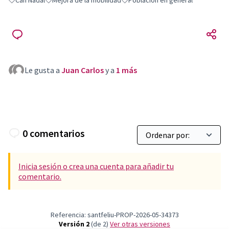
Can Nadal
Mejora de la mobilidad
Población en general
Resultados al filtrar por: Can Nadal
Resultados al filtrar por: Mejora de la mobilidad
Resultados al filtrar por: Población
Le gusta a
Juan Carlos
y a
1 más
0 comentarios
Inicia sesión o crea una cuenta para añadir tu
comentario.
Referencia: santfeliu-PROP-2026-05-34373
Versión 2
(de 2)
ver otras versiones