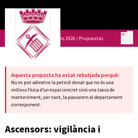
Menú
Entra
Menú p
Presupuestos participativos 2026
/
Propuestas
Aquesta proposta ha estat rebutjada perquè:
No es pot admetre la petició donat que no és una
millora física d'un espai concret sinó una tasca de
manteniment, per tant, la passarem al departament
corresponent.
Ascensors: vigilància i