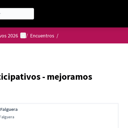
Menú de usuario
ivos 2026
/
Encuentros
/
icipativos - mejoramos
 Falguera
 Falguera