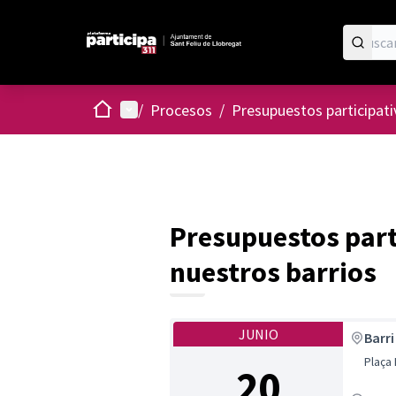
Inicio
Menú principal
/
Procesos
/
Presupuestos participat
Presupuestos part
nuestros barrios
JUNIO
Barri
Plaça
20