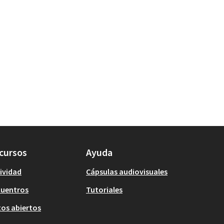
cursos
Ayuda
ividad
Cápsulas audiovisuales
cuentros
Tutoriales
os abiertos