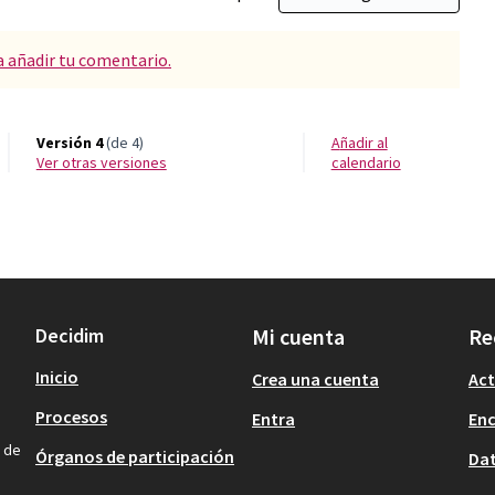
a añadir tu comentario.
Versión 4
(de 4)
Añadir al
ver otras versiones
calendario
Decidim
Mi cuenta
Re
Inicio
Crea una cuenta
Act
Procesos
Entra
En
n de
Órganos de participación
Dat