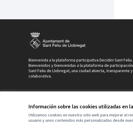
Bienvenida a la plataforma participativa Decidim Sant Feliu.
Bienvenidos y bienvenidas a la plataforma de participació
Sant Feliu de Llobregat, una ciudad abierta, transparente y
colaborativa.
Términos y condiciones de uso
Configuración de cookies
Información sobre las cookies utilizadas en 
Utilizamos cookies en nuestro sitio web para mejorar el r
usuario y unos contenidos más personalizados desde nues
(Enlace externo)