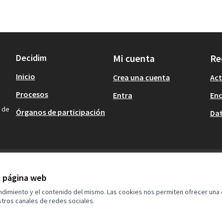
Decidim
Mi cuenta
Re
Inicio
Crea una cuenta
Act
Procesos
Entra
En
n de
Órganos de participación
Dat
la página web
endimiento y el contenido del mismo. Las cookies nos permiten ofrecer una
tros canales de redes sociales.