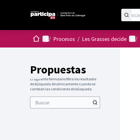
Inicio
Menú principal
Menú
/
Procesos
/
Les Grasses decide
/
Propuestas
El siguiente formulario filtra los resultados
de búsqueda dinámicamente cuando se
cambian las condiciones de búsqueda.