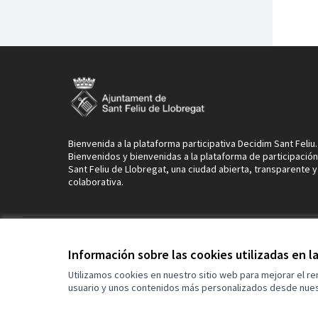
Bienvenida a la plataforma participativa Decidim Sant Feliu.
Bienvenidos y bienvenidas a la plataforma de participació
Sant Feliu de Llobregat, una ciudad abierta, transparente y
colaborativa.
Términos y condiciones de uso
Configuración de cookies
Información sobre las cookies utilizadas en 
Utilizamos cookies en nuestro sitio web para mejorar el r
usuario y unos contenidos más personalizados desde nues
(Enlace externo)