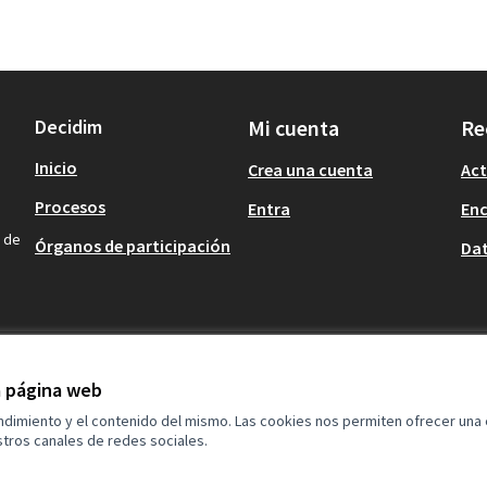
Decidim
Mi cuenta
Re
Inicio
Crea una cuenta
Act
Procesos
Entra
En
n de
Órganos de participación
Dat
la página web
endimiento y el contenido del mismo. Las cookies nos permiten ofrecer una
tros canales de redes sociales.