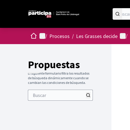
Inicio
Menú principal
Menú
/
Procesos
/
Les Grasses decide
/
Propuestas
El siguiente formulario filtra los resultados
de búsqueda dinámicamente cuando se
cambian las condiciones de búsqueda.