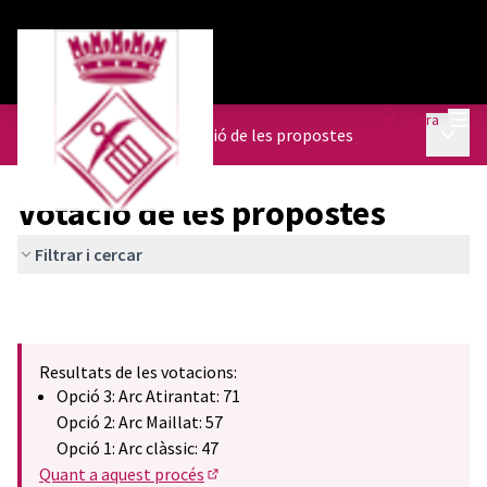
Menú
Entra
Menú p
Les Grases decideix
/
Votació de les propostes
Votació de les propostes
Filtrar i cercar
Resultats de les votacions:
Opció 3: Arc Atirantat: 71
Opció 2: Arc Maillat: 57
Opció 1: Arc clàssic: 47
Quant a aquest procés