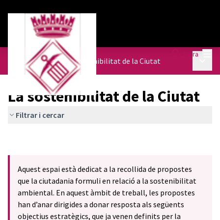
Menú
Entra
Menú p
Agenda Urbana
/
La sostenibilitat de la Ciutat
La sostenibilitat de la Ciutat
Filtrar i cercar
Aquest espai està dedicat a la recollida de propostes
que la ciutadania formuli en relació a la sostenibilitat
ambiental. En aquest àmbit de treball, les propostes
han d’anar dirigides a donar resposta als següents
objectius estratègics, que ja venen definits per la