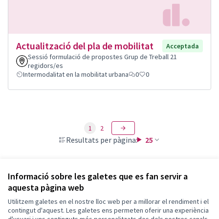
Actualització del pla de mobilitat
Acceptada
Sessió formulació de propostes Grup de Treball 21
regidors/es
Intermodalitat en la mobilitat urbana
0
0
1
2
Resultats per pàgina:
25
Informació sobre les galetes que es fan servir a
aquesta pàgina web
Termes i condicions d'ús
Configuració de les galetes
Utilitzem galetes en el nostre lloc web per a millorar el rendiment i el
Decidim Sant Feliu a X
Decidim Sant Feliu a Facebook
Decidim Sant Feliu a Instagram
Decidim Sant Feliu a YouTube
contingut d'aquest. Les galetes ens permeten oferir una experiència