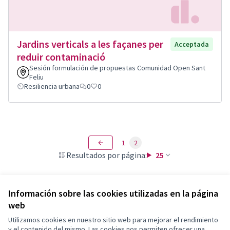
Jardins verticals a les façanes per
Acceptada
reduir contaminació
Sesión formulación de propuestas Comunidad Open Sant
Feliu
Resiliencia urbana
0
0
1
2
Resultados por página:
25
Información sobre las cookies utilizadas en la página
web
Términos y condiciones de uso
Configuración de cookies
Utilizamos cookies en nuestro sitio web para mejorar el rendimiento
Decidim Sant Feliu en X
Decidim Sant Feliu en Facebook
Decidim Sant Feliu en Instagram
Decidim Sant Feliu en YouTube
y el contenido del mismo. Las cookies nos permiten ofrecer una